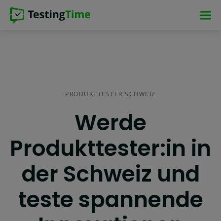
Zur
Zur
Zum
Zum
Hauptnavigation
Hauptnavigation
Hauptinhalt
Footer
springen
springen
springen
springen
PRODUKTTESTER SCHWEIZ
Werde
Produkttester:in in
der Schweiz und
teste spannende