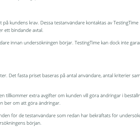
t på kundens krav. Dessa testanvändare kontaktas av TestingTime och
r ett bindande avtal.
ändare innan undersökningen börjar. TestingTime kan dock inte garan
ster. Det fasta priset baseras på antal användare, antal kriterier s
en tillkommer extra avgifter om kunden vill göra ändringar i bestä
en ber om att göra ändringar.
unden för de testanvändare som redan har bekräftats för undersökni
rsökningens början.