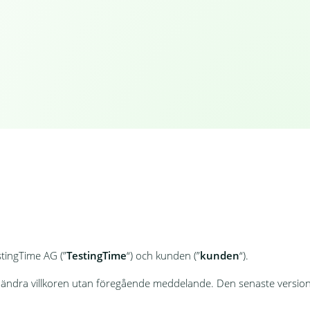
stingTime AG (”
TestingTime
“) och kunden (”
kunden
“).
t ändra villkoren utan föregående meddelande. Den senaste versione