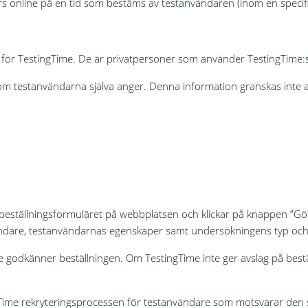
s online på en tid som bestäms av testanvändaren (inom en specifi
e för TestingTime. De är privatpersoner som använder TestingTime:s 
m testanvändarna själva anger. Denna information granskas inte av
 beställningsformuläret på webbplatsen och klickar på knappen ”Gör 
vändare, testanvändarnas egenskaper samt undersökningens typ oc
me godkänner beställningen. Om TestingTime inte ger avslag på bes
Time rekryteringsprocessen för testanvändare som motsvarar den spe