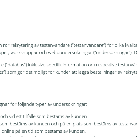
rör rekrytering av testanvändare (”testanvändare”) för olika kvalita
rupper, workshoppar och webbundersökningar (”undersökningar”). De
e (”databas”) inklusive specifik information om respektive testanv
ts”) som gör det möjligt för kunder att lägga beställningar av rekry
gnar för följande typer av undersökningar:
och vid ett tillfälle som bestäms av kunden
d som bestäms av kunden och på en plats som bestäms av testanv
 online på en tid som bestäms av kunden.