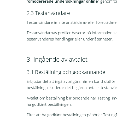
”
omodererade undersökningar online
” genomför
2.3 Testanvändare
Testanvändare är inte anställda av eller företrädar
Testanvändarnas profiler baserar på information so
testanvändares handlingar eller underlåtenheter.
3. Ingående av avtalet
3.1 Beställning och godkännande
Erbjudandet att ingå avtal görs när en kund slutför
beställning inkluderar det begärda antalet testan
Avtalet om beställning blir bindande när TestingTi
ha godkänt beställningen.
Efter att ha godkänt beställningen påbörjar Testing