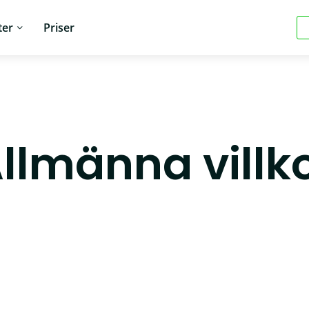
ter
Priser
llmänna villk