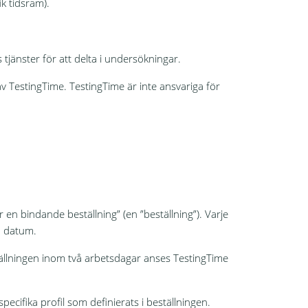
k tidsram).
tjänster för att delta i undersökningar.
 TestingTime. TestingTime är inte ansvariga för
en bindande beställning” (en ”beställning”). Varje
h datum.
tällningen inom två arbetsdagar anses TestingTime
cifika profil som definierats i beställningen.