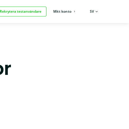
Rekrytera testanvändare
Mitt konto
SPRÅK:
SV
or