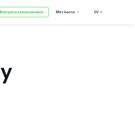
Rekrytera testanvändare
Mitt konto
SPRÅK:
SV
cy