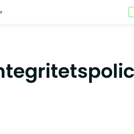
er
ntegritetspoli