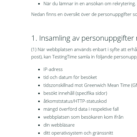
När du lämnar in en ansökan om rekrytering.
Nedan finns en översikt över de personuppgifter so
1. Insamling av personuppgifter
(1) När webbplatsen används enbart i syfte att erhålla
post), kan TestingTime samla in följande personuppg
IP-adress
tid och datum för besöket
tidszonskillnad mot Greenwich Mean Time (G
besökt innehåll (specifika sidor)
åtkomststatus/HTTP-statuskod
mängd överförd data i respektive fall
webbplatsen som besökaren kom ifrån
din webbläsare
ditt operativsystem och gränssnitt