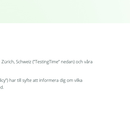
5 Zürich, Schweiz (”TestingTime” nedan) och våra
y”) har till syfte att informera dig om vilka
ed.