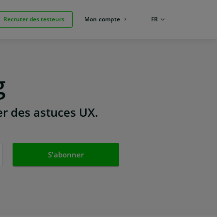
Recruter des testeurs
Mon compte
LANGUE:
FR
g
er des astuces UX.