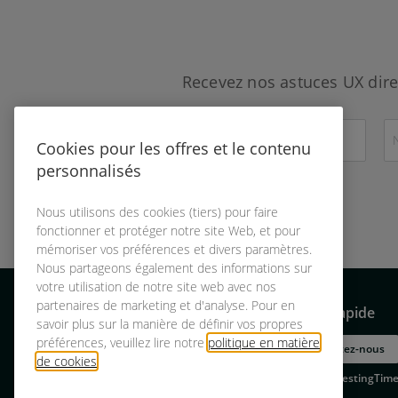
Recevez nos astuces UX dire
Cookies pour les offres et le contenu
personnalisés
Nous utilisons des cookies (tiers) pour faire
fonctionner et protéger notre site Web, et pour
mémoriser vos préférences et divers paramètres.
Nous partageons également des informations sur
votre utilisation de notre site web avec nos
partenaires de marketing et d'analyse. Pour en
Pour les testeurs
Accès rapide
Navigation
savoir plus sur la manière de définir vos propres
préférences, veuillez lire notre
politique en matière
S’inscrire comme testeur
pied
Contactez-nous
de cookies
.
À propos TestingTime
de