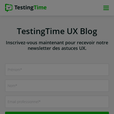
Aller
Aller
Aller
Aller
à
à
au
au
la
la
contenu
pied
navigation
navigation
principal
de
TestingTime UX Blog
principale
principale
page
Inscrivez-vous maintenant pour recevoir notre
newsletter des astuces UX.