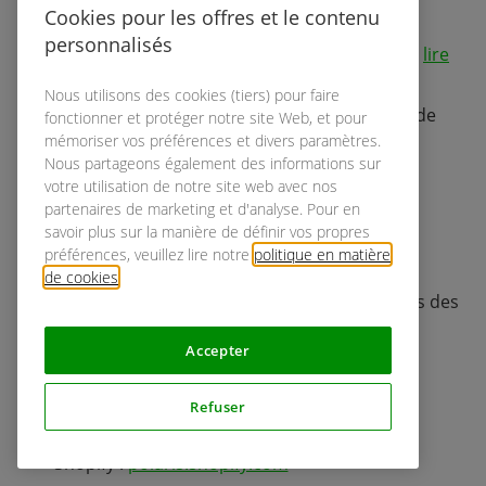
Cookies pour les offres et le contenu
Un livre qui a aidé à comprendre ce qu’est un
personnalisés
système de conception est Atomic Design. Alors,
lire
Atomic Design
est crucial pour une meilleure
Nous utilisons des cookies (tiers) pour faire
compréhension des écosystèmes des systèmes de
fonctionner et protéger notre site Web, et pour
mémoriser vos préférences et divers paramètres.
conception.
Nous partageons également des informations sur
votre utilisation de notre site web avec nos
Pour en savoir plus sur l’histoire du système de
partenaires de marketing et d'analyse. Pour en
savoir plus sur la manière de définir vos propres
conception, je vous
recommande cet article
.
préférences, veuillez lire notre
politique en matière
de cookies
.
Explorez les systèmes de conception exemplaires des
organisations suivantes :
Accepter
Google :
material.io/design
Refuser
Salesforce :
lightningdesignsystem.com
IBM :
ibm.com/design/language
Shopify :
polaris.shopify.com