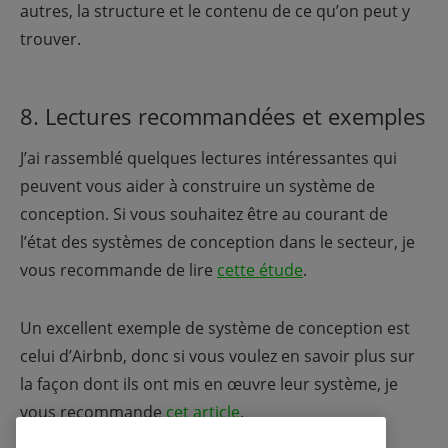
autres, la structure et le contenu de ce qu’on peut y
trouver.
8. Lectures recommandées et exemples
J’ai rassemblé quelques lectures intéressantes qui
peuvent vous aider à construire un système de
conception. Si vous souhaitez être au courant de
l’état des systèmes de conception dans le secteur, je
vous recommande de lire
cette étude
.
Un excellent exemple de système de conception est
celui d’Airbnb, donc si vous voulez en savoir plus sur
la façon dont ils ont mis en œuvre leur système, je
vous recommande
cet article
.