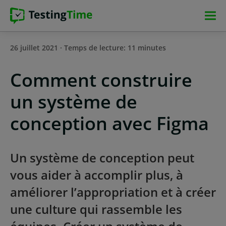
Aller
Aller
Aller
Aller
à
à
au
au
la
la
contenu
pied
26 juillet 2021 · Temps de lecture: 11 minutes
navigation
navigation
principal
de
principale
principale
page
Comment construire
un système de
conception avec Figma
Un système de conception peut
vous aider à accomplir plus, à
améliorer l’appropriation et à créer
une culture qui rassemble les