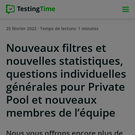
Aller
Aller
Aller
Aller
à
à
au
au
la
la
contenu
pied
25 février 2022 · Temps de lecture: 1 minutes
navigation
navigation
principal
de
principale
principale
page
Nouveaux filtres et
nouvelles statistiques,
questions individuelles
générales pour Private
Pool et nouveaux
membres de l’équipe
Nous vous offrons encore plus de