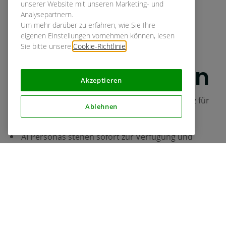
unserer Website mit unseren Marketing- und
AI Personas
Analysepartnern.
Um mehr darüber zu erfahren, wie Sie Ihre
eigenen Einstellungen vornehmen können, lesen
ersetzen keine
Sie bitte unsere
Cookie-Richtlinie
.
echten Menschen
Akzeptieren
Um es klar zustellen: AI Personas sind kein Ersatz für
Ablehnen
echte Menschen.
AI Personas stehen sofort zur Verfügung und
liefern schnelle erste Erkenntnisse, um deine
Forschung anzustossen
Echte Menschen bringen jedoch Nuancen,
Emotionen und den Kontext aus dem echten
Leben mit.
KI gibt dir den Startvorteil. Der Mensch bringt dich ins