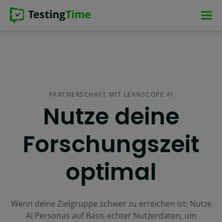
Zur
Zur
Zum
Zum
Hauptnavigation
Hauptnavigation
Hauptinhalt
Footer
springen
springen
springen
springen
PARTNERSCHAFT MIT LEANSCOPE AI
Nutze deine
Forschungszeit
optimal
Wenn deine Zielgruppe schwer zu erreichen ist: Nutze
AI Personas auf Basis echter Nutzerdaten, um