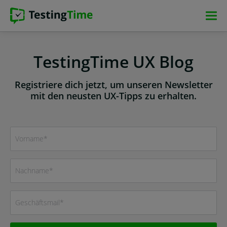
Zur
Zur
Zum
Zum
Hauptnavigation
Hauptnavigation
Hauptinhalt
Footer
springen
springen
springen
springen
TestingTime UX Blog
Registriere dich jetzt, um unseren Newsletter
mit den neusten UX-Tipps zu erhalten.