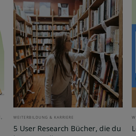
,
E
WEITERBILDUNG & KARRIERE
W
5 User Research Bücher, die du
L