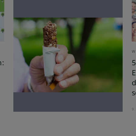
W
h:
5
E
d
s
9