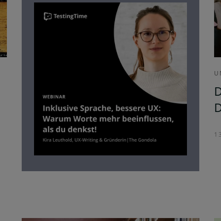
U
D
D
13