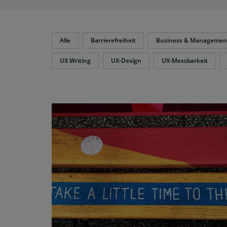
Alle
Barrierefreiheit
Business & Managemen
UX Writing
UX-Design
UX-Messbarkeit