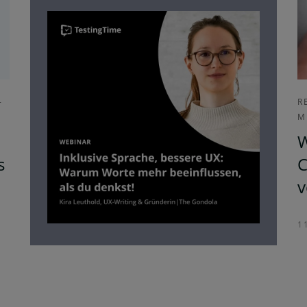
-
R
M
W
s
C
v
1