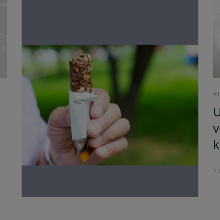
R
U
v
k
2