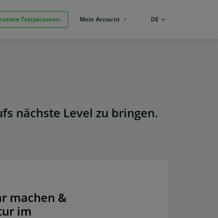
rutiere Testpersonen
Mein Account
SPRACHE:
DE
s nächste Level zu bringen.
r machen &
tur im