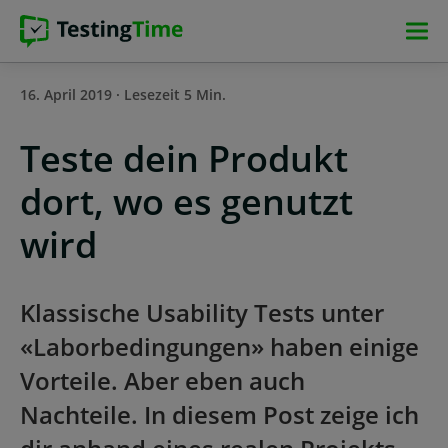
Zur
Zur
Zum
Zum
Hauptnavigation
Hauptnavigation
Hauptinhalt
Footer
springen
springen
springen
springen
16. April 2019 · Lesezeit 5 Min.
Teste dein Produkt
dort, wo es genutzt
wird
Klassische Usability Tests unter
«Laborbedingungen» haben einige
Vorteile. Aber eben auch
Nachteile. In diesem Post zeige ich