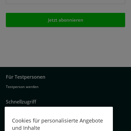
Für Testpersonen
Footer
Testperson werden
Navigation
Schnellzugriff
Kontakiere uns
Cookies für personalisierte Angebote
Über TestingTime – Teil der Norstat Gruppe
und Inhalte
Jobs