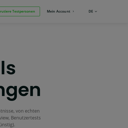
rutiere Testpersonen
Mein Account
SPRACHE:
DE
ls
ngen
tnisse, von echten
view, Benutzertests
ünstig).