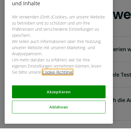
FAQS
und Inhalte
Wissenswe
Wir verwenden (Dritt-)Cookies, um unsere Website
zu betreiben und zu schützen und um Ihre
Präferenzen und verschiedene Einstellungen zu
speichern.
Wir teilen auch Informationen über Ihre Nutzung
unserer Website mit unseren Marketing- und
Ist die Anzahl der Kriterien w
Analysepartnern.
Um mehr darüber zu erfahren, wie Sie Ihre
eigenen Einstellungen vornehmen können, lesen
Sie bitte unsere
Cookie-Richtlinie
.
Kann ich unendlich viele Tes
Akzeptieren
Was passiert, wenn ich die A
erreiche?
Ablehnen