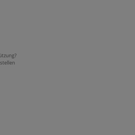
n
ützung?
stellen