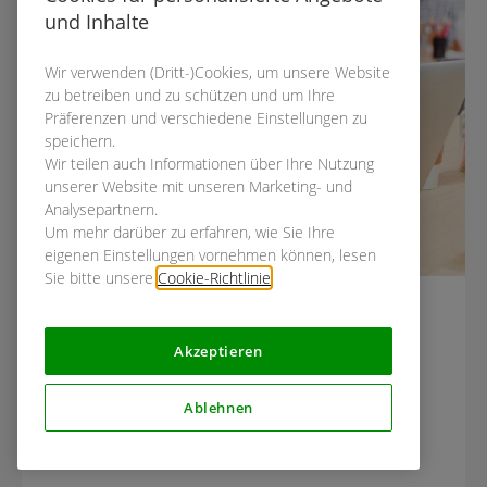
und Inhalte
Wir verwenden (Dritt-)Cookies, um unsere Website
zu betreiben und zu schützen und um Ihre
Präferenzen und verschiedene Einstellungen zu
speichern.
Wir teilen auch Informationen über Ihre Nutzung
unserer Website mit unseren Marketing- und
Analysepartnern.
Um mehr darüber zu erfahren, wie Sie Ihre
eigenen Einstellungen vornehmen können, lesen
Sie bitte unsere
Cookie-Richtlinie
.
Erfahrungsberichte:
Testpersonen berichten über
Akzeptieren
ihre Studienteilnahmen
Ablehnen