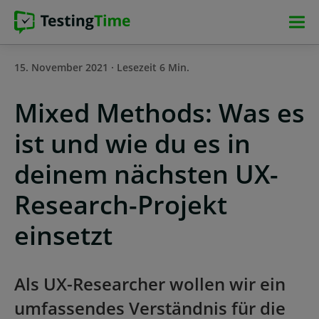
Zur
Zur
Zum
Zum
Hauptnavigation
Hauptnavigation
Hauptinhalt
Footer
springen
springen
springen
springen
15. November 2021 · Lesezeit 6 Min.
Mixed Methods: Was es
ist und wie du es in
deinem nächsten UX-
Research-Projekt
einsetzt
Als UX-Researcher wollen wir ein
umfassendes Verständnis für die