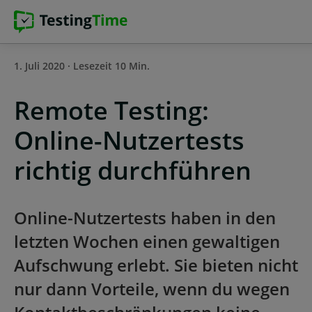
Zur
Zur
Zum
Zum
Hauptnavigation
Hauptnavigation
Hauptinhalt
Footer
springen
springen
springen
springen
1. Juli 2020 · Lesezeit 10 Min.
Remote Testing:
Online-Nutzertests
richtig durchführen
Online-Nutzertests haben in den
letzten Wochen einen gewaltigen
Aufschwung erlebt. Sie bieten nicht
nur dann Vorteile, wenn du wegen