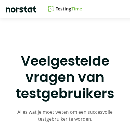
Ga
Ga
Ga
Ga
naar
naar
naar
naar
hoofdnavigatie
hoofdnavigatie
hoofdinhoud
voettekst
Veelgestelde
vragen van
testgebruikers
Alles wat je moet weten om een succesvolle
testgebruiker te worden.