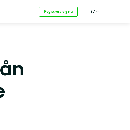
Registrera dig nu
SPRÅK:
SV
rån
e