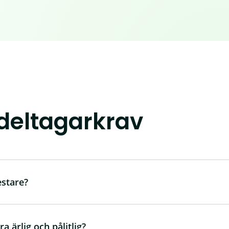
deltagarkrav
estare?
ra ärlig och pålitlig?