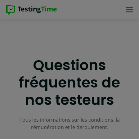
Aller
Aller
Aller
Aller
à
à
au
au
la
la
contenu
pied
navigation
navigation
principal
de
principale
principale
page
Questions
fréquentes de
nos testeurs
Tous les informations sur les conditions, la
rémunération et le déroulement.