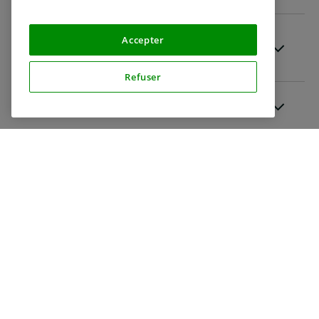
Pourquoi dois-je donner ma signature
Accepter
?
Refuser
Que dois-je signer exactement ?
Que faire si je ne veux pas signer ?
À quoi ressemble exactement le
processus pour donner ma signature
?
Que se passe-t-il avec mon document
signé ?