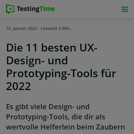
Zur
Zur
Zum
Zum
Hauptnavigation
Hauptnavigation
Hauptinhalt
Footer
springen
springen
springen
springen
10. Januar 2022 · Lesezeit 6 Min.
Die 11 besten UX-
Design- und
Prototyping-Tools für
2022
Es gibt viele Design- und
Prototyping-Tools, die dir als
wertvolle Helferlein beim Zaubern