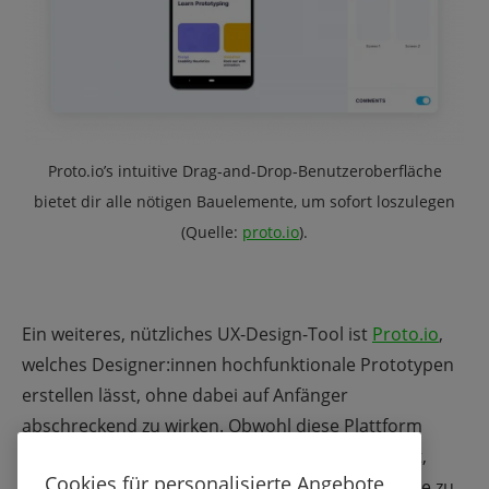
Proto.io’s intuitive Drag-and-Drop-Benutzeroberfläche
bietet dir alle nötigen Bauelemente, um sofort loszulegen
(Quelle:
proto.io
).
Ein weiteres, nützliches UX-Design-Tool ist
Proto.io
,
welches Designer:innen hochfunktionale Prototypen
erstellen lässt, ohne dabei auf Anfänger
abschreckend zu wirken. Obwohl diese Plattform
zunächst nicht ganz leicht zu überblicken scheint,
Cookies für personalisierte Angebote
bietet sie unfassbar viele Möglichkeiten, Resultate zu