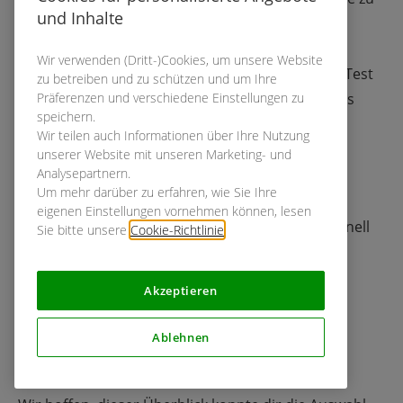
und Inhalte
erzielen, die in jeder Hinsicht wie ein fertiges
Endprodukt wirken. Proto.io ermöglicht
Wir verwenden (Dritt-)Cookies, um unsere Website
Designer:innen die Planung, Erstellung und den Test
zu betreiben und zu schützen und um Ihre
Präferenzen und verschiedene Einstellungen zu
hochentwickelter Prototypen. Als Krönung gibt es
speichern.
sogar eine Kollaborationsschnittstelle für den
Wir teilen auch Informationen über Ihre Nutzung
gesamten Designprozess.
unserer Website mit unseren Marketing- und
Analysepartnern.
Um mehr darüber zu erfahren, wie Sie Ihre
Kategorie:
Anwendungsprototyping-Plattform
eigenen Einstellungen vornehmen können, lesen
Vorteile:
Leicht bedienbar, tolle Oberfläche, schnell
Sie bitte unsere
Cookie-Richtlinie
.
Nachteile:
Robuste Interaktion, animieren von
Übergängen ist komplex und Preis
Akzeptieren
Verfügbar für:
Browser
Preisgestaltung:
Abolizenz ab 24 $ monatlich.
Ablehnen