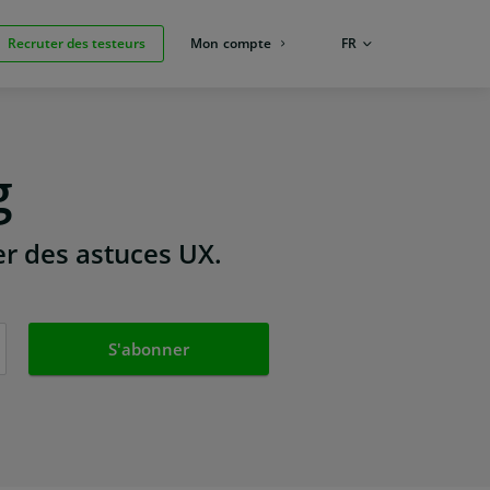
Recruter des testeurs
Mon compte
LANGUE:
FR
g
er des astuces UX.