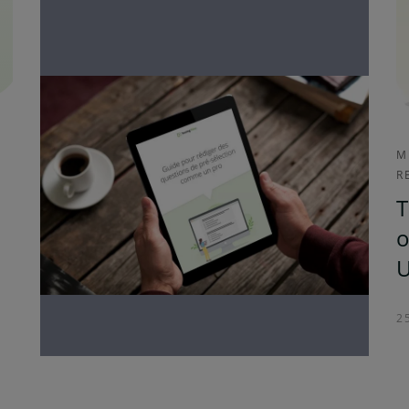
M
R
T
o
2