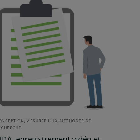
,
,
ONCEPTION
MESURER L’UX
MÉTHODES DE
ECHERCHE
DA, enregistrement vidéo et