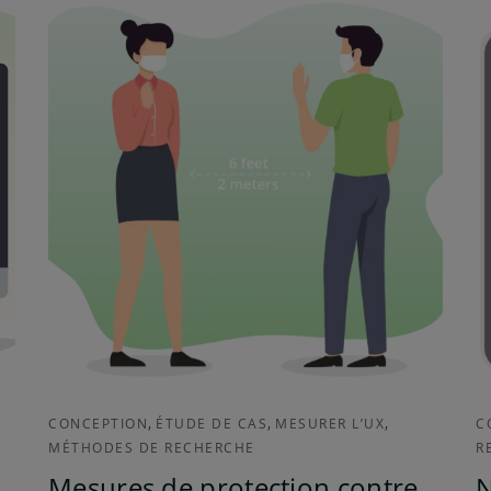
,
,
,
CONCEPTION
ÉTUDE DE CAS
MESURER L’UX
C
MÉTHODES DE RECHERCHE
R
Mesures de protection contre
N