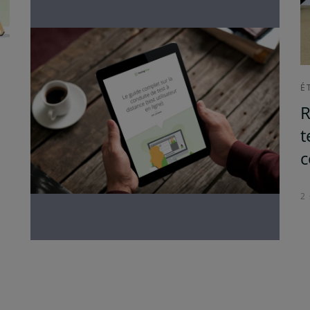
É
R
t
c
2